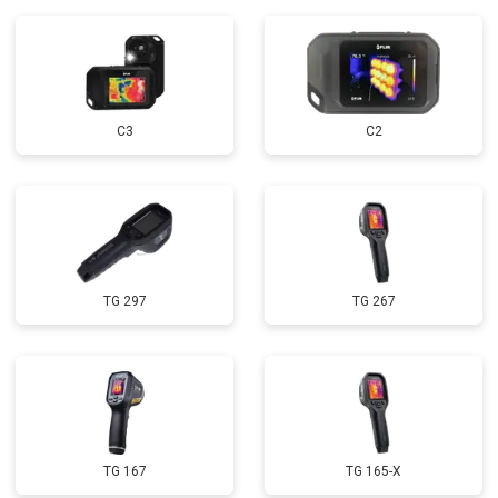
С3
C2
TG 297
TG 267
TG 167
TG 165-X