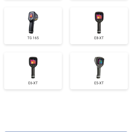
TG 165
E8-XT
E6-XT
E5-XT