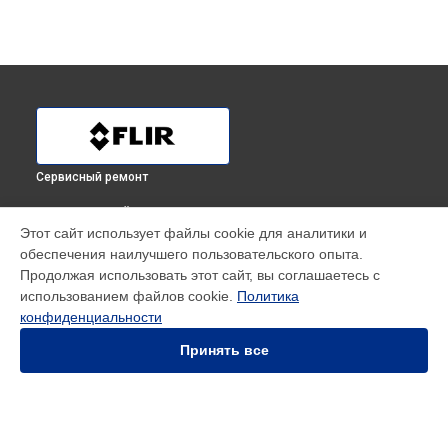
Сервисный ремонт
ВЫБЕРИ СВОЙ ГОРОД
Этот сайт использует файлы cookie для аналитики и
Ремонт тепловизора E4 Flir в
Краснодаре
обеспечения наилучшего пользовательского опыта.
Ремонт тепловизора E4 Flir в
Ростове-на-Дону
Продолжая использовать этот сайт, вы соглашаетесь с
Ремонт тепловизора E4 Flir в
Нижнем Новгороде
использованием файлов cookie.
Политика
конфиденциальности
Ремонт тепловизора E4 Flir в
Новосибирске
Ремонт тепловизора E4 Flir в
Челябинске
Принять все
Ремонт тепловизора E4 Flir в
Екатеринбурге
Ремонт тепловизора E4 Flir в
Казани
Ремонт тепловизора E4 Flir в
Уфе
Ремонт тепловизора E4 Flir в
Воронеже